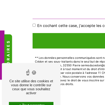
En cochant cette case, j'accepte les c
HORAIRES
** Les données personnelles communiquées sont néce
Cédon et ses sous-traitants dans le seul but de ré
Chemin de Fleurian, 32550 Pavie serresducedon@orange
votre consentement à tout moment et du droit d’intr
exercer ces droits par voie postale à l'adresse 11 C
vous être demandé. Nous conservons vos données pen
contentieux. Vous avez le droit de vous inscrire su
Ce site utilise des cookies et
d’informations sur vos droits.
vous donne le contrôle sur
ceux que vous souhaitez
activer