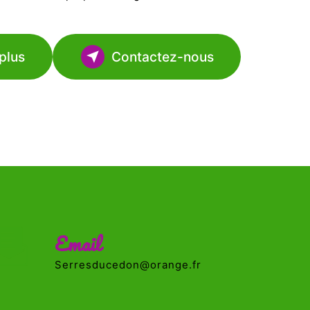
plus
Contactez-nous
Email
serresducedon@orange.fr