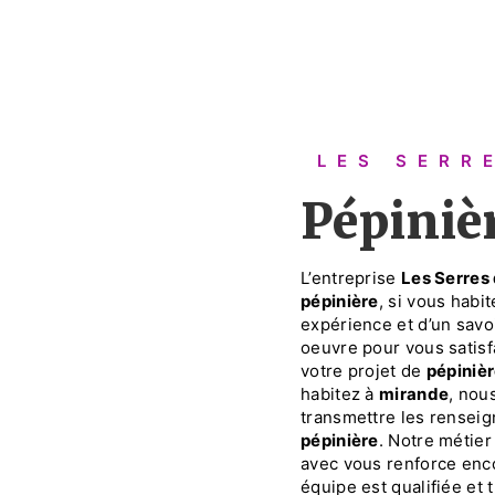
LES SER
pépini
L’entreprise
Les Serres
pépinière
, si vous habi
expérience et d’un savoi
oeuvre pour vous satis
votre projet de
pépiniè
habitez à
mirande
, nou
transmettre les renseig
pépinière
. Notre métier
avec vous renforce enco
équipe est qualifiée et 