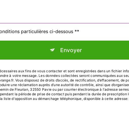
onditions particulières ci-dessous **
Envoyer
ssaires aux fins de vous contacter et sont enregistrées dans un fichier infor
pondre à votre message. Les données collectées seront communiquées aux seul
.fr. Vous disposez de droits d’accès, de rectification, d’effacement, de portab
oduire une réclamation auprès d’une autorité de contrôle, ainsi que d’organi
hemin de Fleurian, 32550 Pavie ou par courrier électronique à l'adresse serres
dant la période de prise de contact puis pendant la durée de prescription lé
r la liste d'opposition au démarchage téléphonique, disponible à cette adresse