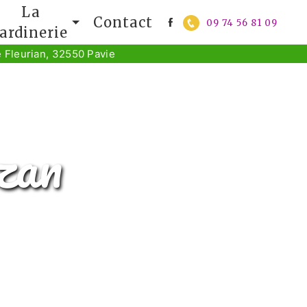
La
Contact
09 74 56 81 09
jardinerie
 Fleurian, 32550 Pavie
ezan