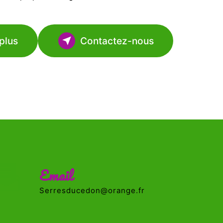
plus
Contactez-nous
Email
serresducedon@orange.fr