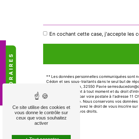
En cochant cette case, j'accepte les c
HORAIRES
** Les données personnelles communiquées sont néce
Cédon et ses sous-traitants dans le seul but de ré
Chemin de Fleurian, 32550 Pavie serresducedon@orange
votre consentement à tout moment et du droit d’intr
exercer ces droits par voie postale à l'adresse 11 C
vous être demandé. Nous conservons vos données pen
contentieux. Vous avez le droit de vous inscrire su
Ce site utilise des cookies et
d’informations sur vos droits.
vous donne le contrôle sur
ceux que vous souhaitez
activer