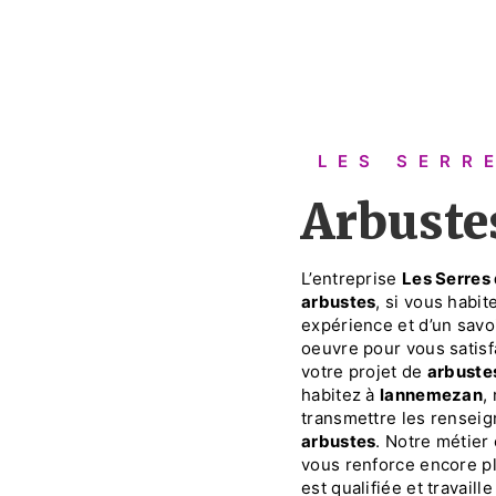
LES SER
arbust
L’entreprise
Les Serres
arbustes
, si vous habit
expérience et d’un savoi
oeuvre pour vous satis
votre projet de
arbuste
habitez à
lannemezan
,
transmettre les renseig
arbustes
. Notre métier 
vous renforce encore pl
est qualifiée et travaill