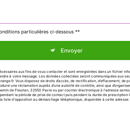
onditions particulières ci-dessous **
Envoyer
ssaires aux fins de vous contacter et sont enregistrées dans un fichier infor
pondre à votre message. Les données collectées seront communiquées aux seul
.fr. Vous disposez de droits d’accès, de rectification, d’effacement, de portab
oduire une réclamation auprès d’une autorité de contrôle, ainsi que d’organi
hemin de Fleurian, 32550 Pavie ou par courrier électronique à l'adresse serres
dant la période de prise de contact puis pendant la durée de prescription lé
r la liste d'opposition au démarchage téléphonique, disponible à cette adresse