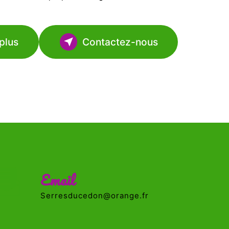
plus
Contactez-nous
Email
serresducedon@orange.fr