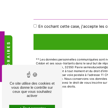
En cochant cette case, j'accepte les c
HORAIRES
** Les données personnelles communiquées sont néce
Cédon et ses sous-traitants dans le seul but de ré
Chemin de Fleurian, 32550 Pavie serresducedon@orange
votre consentement à tout moment et du droit d’intr
exercer ces droits par voie postale à l'adresse 11 C
vous être demandé. Nous conservons vos données pen
contentieux. Vous avez le droit de vous inscrire su
Ce site utilise des cookies et
d’informations sur vos droits.
vous donne le contrôle sur
ceux que vous souhaitez
activer