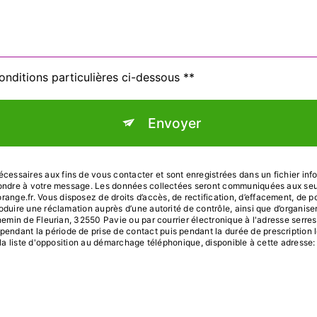
onditions particulières ci-dessous **
Envoyer
ssaires aux fins de vous contacter et sont enregistrées dans un fichier infor
pondre à votre message. Les données collectées seront communiquées aux seul
.fr. Vous disposez de droits d’accès, de rectification, d’effacement, de portab
oduire une réclamation auprès d’une autorité de contrôle, ainsi que d’organi
hemin de Fleurian, 32550 Pavie ou par courrier électronique à l'adresse serres
dant la période de prise de contact puis pendant la durée de prescription lé
r la liste d'opposition au démarchage téléphonique, disponible à cette adresse