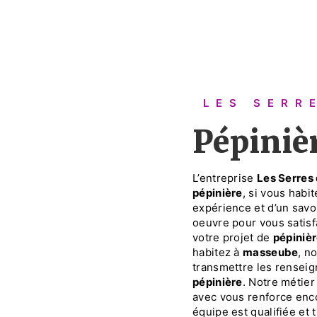
LES SER
pépini
L’entreprise
Les Serres
pépinière
, si vous habi
expérience et d’un savoi
oeuvre pour vous satis
votre projet de
pépiniè
habitez à
masseube
, n
transmettre les renseig
pépinière
. Notre métier
avec vous renforce enco
équipe est qualifiée et 