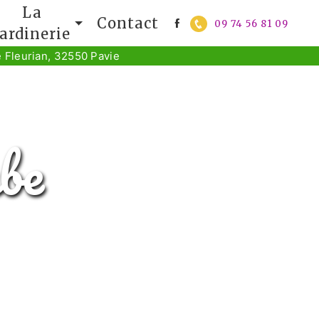
La
Contact
09 74 56 81 09
jardinerie
 Fleurian, 32550 Pavie
ube